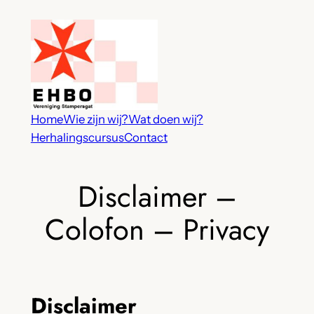
Ga
naar
de
inhoud
Home
Wie zijn wij?
Wat doen wij?
Herhalingscursus
Contact
Disclaimer –
Colofon – Privacy
Disclaimer